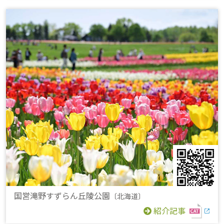
国営滝野すずらん丘陵公園
〔北海道〕
紹介記事