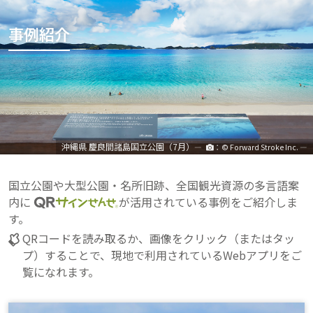
事例紹介
沖縄県 慶良間諸島国立公園
（7月）
―
：© Forward Stroke Inc.
―
国立公園や大型公園・名所旧跡、全国観光資源の多言語案
内に
が活用されている事例をご紹介しま
す。
QRコードを読み取るか、画像をクリック（またはタッ
プ）することで、現地で利用されているWebアプリをご
覧になれます。