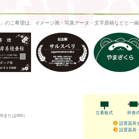
」のご希望は、イメージ画・写真データ・文字原稿などと一緒
立看板式
幹巻
00または800）
設置器具
設置器具