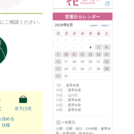
営業日カレンダー
にご相談ください。
2026年8月
日
月
火
水
木
金
土
26
27
28
29
30
31
1
6
2
3
4
5
7
8
9
10
11
12
13
14
15
16
17
18
19
20
21
22
23
24
25
26
27
28
29
30
31
1
2
3
4
5
7日 … 夏季休業
10日 … 夏季休業
11日 … 山の日
12日 … 夏季休業
13日 … 夏季休業
式
吊下げ式
14日 … 夏季休業
を決める
＝休業日
・仕様
土曜
・日曜・祝日・GW休暇・夏季休
暇・冬季休暇（年末年始）