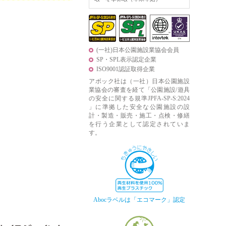
(一社)日本公園施設業協会会員
SP・SPL表示認定企業
ISO9001認証取得企業
アボック社は（一社）日本公園施設
業協会の審査を経て「公園施設/遊具
の安全に関する規準JPFA-SP-S:2024
」に準拠した安全な公園施設の設
計・製造・販売・施工・点検・修繕
を行う企業として認定されていま
す。
Abocラベルは「エコマーク」認定