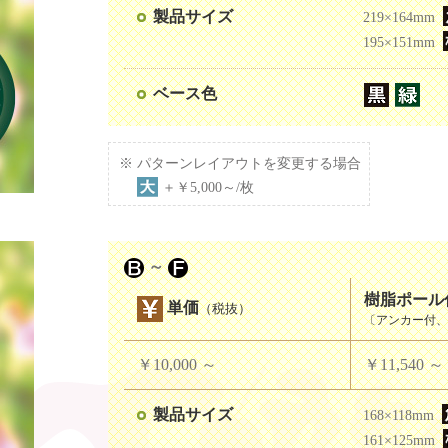
製品サイズ
219×164mm
195×151mm
ベース色
パターンレイアウトを変更する場合
＋￥5,000～/枚
～
樹脂ポール
単価
（税抜）
〔アンカー付、8
￥10,000
～
￥11,540
～
製品サイズ
168×118mm
161×125mm