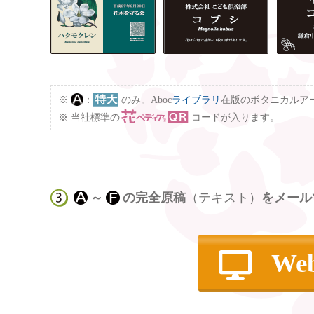
：
のみ。Aboc
ライブラリ
在版のボタニカルア
当社標準の
コードが入ります。
～
の完全原稿
（テキスト）
をメール
W