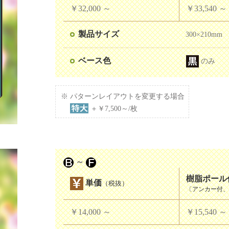
￥32,000
～
￥33,540
～
製品サイズ
300×210mm
ベース色
のみ
パターンレイアウトを変更する場合
＋￥7,500～/枚
～
樹脂ポール
単価
（税抜）
〔アンカー付、8
￥14,000
～
￥15,540
～