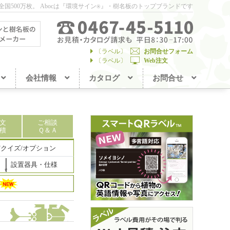
国500万枚。
Abocは『環境サイン
』・樹名板のトップブランドです
®
〔ラベル〕
お問合せフォーム
〔ラベル〕
Web注文
会社情報
カタログ
お問合せ
文
ご相談
積
Ｑ＆Ａ
/クイズ/オプション
設置器具・仕様