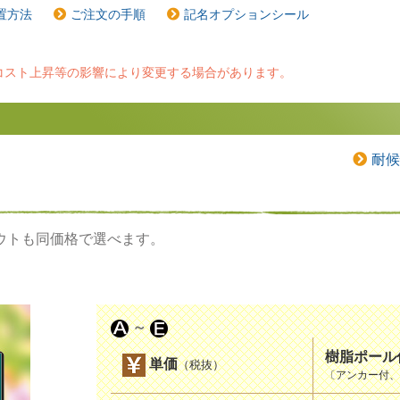
置方法
ご注文の手順
記名オプションシール
料コスト上昇等の影響により変更する場合があります。
。
耐候
ウトも同価格で選べます。
～
樹脂ポール
単価
（税抜）
〔アンカー付、8