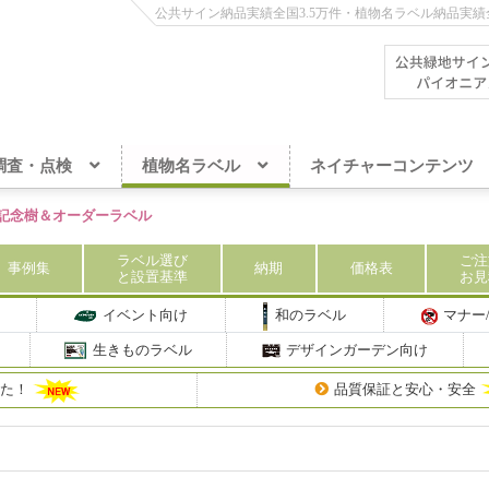
公共サイン納品実績全国3.5万件・植物名ラベル納品実績全
調査・点検
植物名ラベル
ネイチャーコンテンツ
記念樹＆オーダーラベル
ラベル
選び
ご注
事例集
納期
価格
表
と設置基準
お見
イベント向け
和のラベル
マナー
生きものラベル
デザインガーデン向け
した！
品質保証と安心・安全