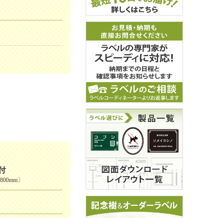
付
00mm〕