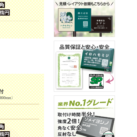
付
00mm〕