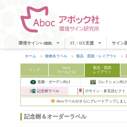
環境サイン
IT
／
DX支援
サイン
® (標識)
ホーム
植物名ラベル
製品 図面・レイアウト
Aboc
製品
・図面
トップ
ラベル
とは
レイアウト
造園・ガーデン向け
コレクション向け
記念樹ラベル
小サイン・多言語ピクト
Abocラベルがさらにグレードアップしま
記念樹＆オーダーラベル