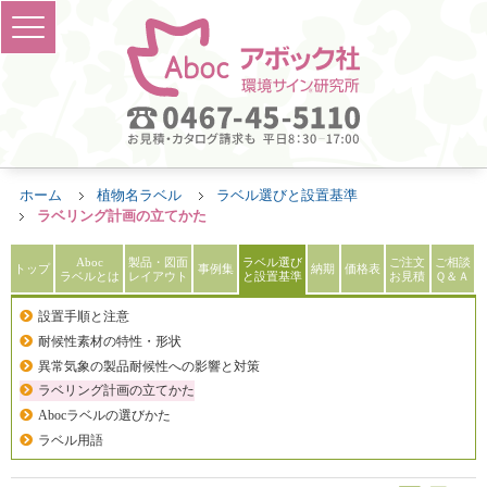
ホーム
植物名ラベル
ラベル選びと設置基準
ラベリング計画の立てかた
Aboc
製品
・図面
ラベル
選び
ご注文
ご相談
トップ
事例集
納期
価格
表
ラベル
とは
レイアウト
と設置基準
お見積
Ｑ＆Ａ
設置手順と注意
耐候性素材の特性・形状
異常気象の製品耐候性への影響と対策
ラベリング計画の立てかた
Abocラベルの選びかた
ラベル用語