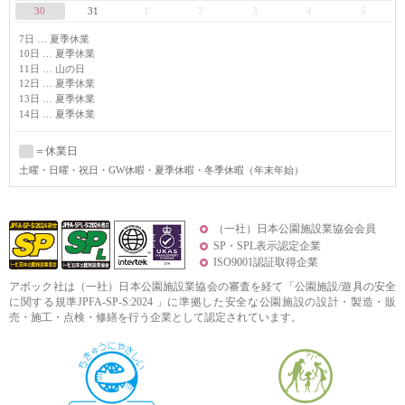
30
31
1
2
3
4
5
7日 … 夏季休業
10日 … 夏季休業
11日 … 山の日
12日 … 夏季休業
13日 … 夏季休業
14日 … 夏季休業
＝休業日
土曜
・日曜・祝日・GW休暇・夏季休暇・冬季休暇（年末年始）
（一社）日本公園施設業協会会員
SP・SPL表示認定企業
ISO9001認証取得企業
アボック社は（一社）日本公園施設業協会の審査を経て「公園施設/遊具の安全
に関する規準JPFA-SP-S:2024 」に準拠した安全な公園施設の設計・製造・販
売・施工・点検・修繕を行う企業として認定されています。