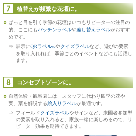
植替えが頻繁な花壇に。
ぱっと目を引く季節の花壇はいつもリピーターの注目の
的。ここにも
パッチンラベル
や
差し替えラベル
がおすす
めです。
展示に
QRラベル
や
クイズラベル
など、遊びの要素
™
を取り入れれば、季節ごとのイベントなどにも活躍し
ます。
コンセプトゾーンに。
自然体験・観察園には、スタッフに代わり四季の花や
実、葉を解説する
絵入りラベル
が最適です。
フィールド
クイズラベル
やサインなど、来園者参加型
の要素を取り入れると、家族一緒に楽しめるので、リ
ピーター効果も期待できます。