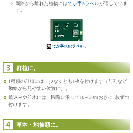
園路から離れた植物には
でか字
ラベル
が適していま
®
す。
でか字
QRラベル
®
™
群植に。
1種類の群植には、少なくとも1枚を付けます（前列など
動線から見やすい位置に）。
植込みや並木には、園路に沿って10～30ｍおきに1枚ずつ
付けます。
草本・地被類に。